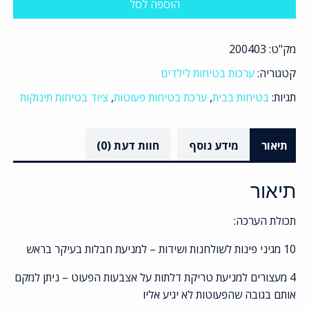
הוספה לסל
בטיחות
תינוקות
ופעוטות
מק"ט:
200403
מושלמת
קטגוריה:
ערכות בטיחות לילדים
-
מנעולים
תגיות:
בטיחות בבית
,
ערכת בטיחות פעוטות
,
ציוד בטיחות תינוקות
ומגינים
נגד
תיאור
מידע נוסף
חוות דעת (0)
חבלות,
פציעות,
חשמל
תיאור
ושאר
סכנות
תכולת הערכה:
-
10 מגיני פינות לשולחנות ושידות – למניעת חבלות בעיקר בראש
40
פריטים
4 מעצורים למניעת טריקת דלתות על אצבעות הפעוט – ניתן למקם
אותם בגובה שהפעוטות לא יגיע אליו