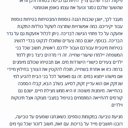
פיקוח. לגדר שלכם צריך להיות גם כניסה בטוחה ולכן וודאו
שהשער שלכם נסגר ונועל את עצמו באופן אוטומטי.
מעבר לכך, ישנן שכבות הגנה נוספות המבטיחות בטיחות נוספת
עבור יקיריכם. כמה אפשרויות שתרצה לשקול כוללות התקנת
אזעקה על כל פתחי הגישה לבריכה. ניתן לכלול אזעקות גם על גדר
הבריכה. בנוסף, ישנם כמה צעדים שתוכלו לנקוט בכדי להשיג
בטיחות מיטבית עבורכם ועבור ילדכם. ראשית, חשוב שכל בני
המשפחה יילמדו שיעורי שחייה. זה די מדהים כיצד ניתן ללמד
ילדים צעירים כישורי הישרדות מים. אם תבטיחו שכולם מיומנים
ברמה כזו או אחרת בשחייה, תוכלו להקטין את הצורך בחילוץ מיידי
אם מישהו יימצא במים. זה גם מאפשר לכל בני הבית להגיע למי
שנזקק אם הוא עדיין זקוק לסיוע. בשלב הבא, קבלו הסמכה
בהחייאה. מיומנות פשוטה זו היא ממש מצילת חיים. ישנם גם
קורסים להחייאה המתמחים בטיפול במצבי מצוקה אצל תינוקות
וילדים.
מניעת טביעה במקומות נוספים: כשאנחנו שומעים על טביעה,
רובנו חושבים מייד על בריכות. עם זאת, חשוב לזכור שכל גוף מים