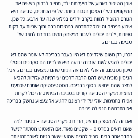
אופן הטיפול בארוע של היעלמות ילד, מחייב לבדוק ראשית את
המיקומים בעלי הסיכון הגבוה ביותר. על פי הנתונים, טביעה היא
הגורם המוביל למוות בקרב ילדים בגילאי שנה עד ארבע. כל שכן,
אירוע מפחיד זה יכול להתרחש במהירות רבה ותוך שניות עד דקות
ספורות, ילדים יכולים לעבור ממשחק תמים בחדרם למצב של
טביעה בבריכה.
זכרו, רק משום שילדיכם לא היו בעבר בבריכה לא אומר שהם לא
יכולים להגיע לשם. עובדה ידועה היא שילדים הם סקרנים ונוטלי
סיכון מטבעם. זה אולי לא נראה הגיוני שהם נמצאים בבריכה, אבל
הניסיון מוכיח שיש להם הרבה דרכים יצירתיות שעלולות להביא
למצב שהם יימצאו בסוף בבריכה. הסטטיסטיקה אומרת שכמעט
מחצית ממקרי הטביעה קורים בסביבה הביתית. זה יכול לקרות
אפילו בתמימות, אולי על ידי רצונם להגיע אל צעצוע נחשק בבריכה
ואז מתרחשת הנפילה פנימה.
ואם זה לא מספיק מדאיג, הרי רוב מקרי הטביעה – בניגוד למה
שאנו רואים בסרטים – שקטים מאוד. אם הזאטוט מסתתר למשל
בחדר אחר בבית, סביר להניח שהוא יישאר בטוח לאורך זמן יותר